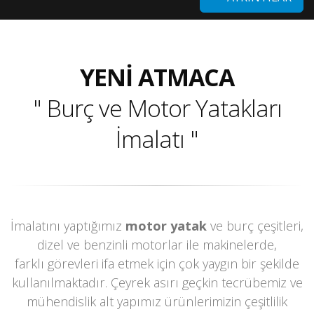
YENİ ATMACA
" Burç ve Motor Yatakları
İmalatı "
İmalatını yaptığımız
motor yatak
ve burç çeşitleri,
dizel ve benzinli motorlar ile makinelerde,
farklı görevleri ifa etmek için çok yaygın bir şekilde
kullanılmaktadır. Çeyrek asırı geçkin tecrübemiz ve
mühendislik alt yapımız ürünlerimizin çeşitlilik