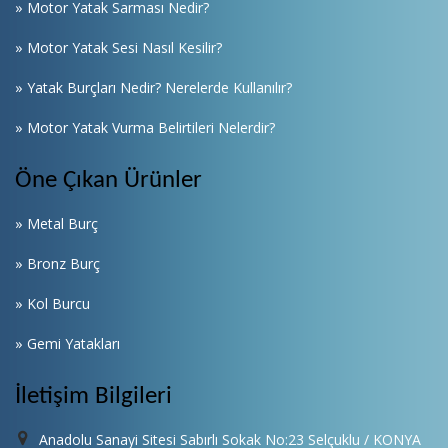
» Motor Yatak Sarması Nedir?
» Motor Yatak Sesi Nasıl Kesilir?
» Yatak Burçları Nedir? Nerelerde Kullanılır?
» Motor Yatak Vurma Belirtileri Nelerdir?
Öne Çıkan Ürünler
» Metal Burç
» Bronz Burç
» Kol Burcu
» Gemi Yatakları
İletişim Bilgileri
Anadolu Sanayi Sitesi Sabırlı Sokak No:23 Selçuklu / KONYA