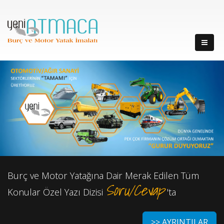
Burç ve Motor Yatağına Dair Merak Edilen Tüm
Soru/Cevap
Konular Özel Yazı Dizisi
'ta
>> AYRINTILAR